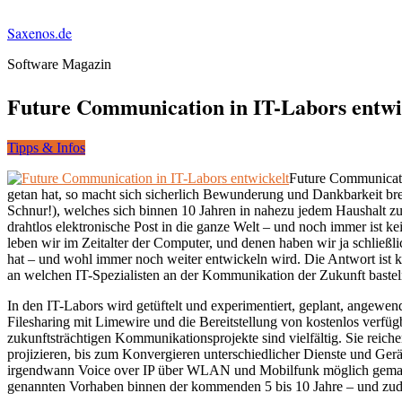
Saxenos.de
Software Magazin
Future Communication in IT-Labors entwi
Tipps & Infos
Future Communicati
getan hat, so macht sich sicherlich Bewunderung und Dankbarkeit bre
Schnur!), welches sich binnen 10 Jahren in nahezu jedem Haushalt z
drahtlos elektronische Post in die ganze Welt – und noch immer ist 
leben wir im Zeitalter der Computer, und denen haben wir ja schließ
hat – und wohl immer noch weiter entwickeln wird. Die Antwort ist ku
an welchen IT-Spezialisten an der Kommunikation der Zukunft bastel
In den IT-Labors wird getüftelt und experimentiert, geplant, angewend
Filesharing mit Limewire und die Bereitstellung von kostenlos verfü
zukunftsträchtigen Kommunikationsprojekte sind vielfältig. Sie rei
projizieren, bis zum Konvergieren unterschiedlicher Dienste und G
irgendwann Voice over IP über WLAN und Mobilfunk möglich gemacht ha
genannten Vorhaben binnen der kommenden 5 bis 10 Jahre – und zude