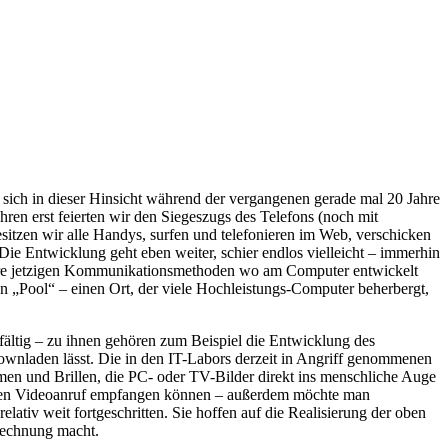
ich in dieser Hinsicht während der vergangenen gerade mal 20 Jahre
ren erst feierten wir den Siegeszugs des Telefons (noch mit
itzen wir alle Handys, surfen und telefonieren im Web, verschicken
ie Entwicklung geht eben weiter, schier endlos vielleicht – immerhin
 unsere jetzigen Kommunikationsmethoden wo am Computer entwickelt
en „Pool“ – einen Ort, der viele Hochleistungs-Computer beherbergt,
elfältig – zu ihnen gehören zum Beispiel die Entwicklung des
downladen lässt. Die in den IT-Labors derzeit in Angriff genommenen
en und Brillen, die PC- oder TV-Bilder direkt ins menschliche Auge
einen Videoanruf empfangen können – außerdem möchte man
tiv weit fortgeschritten. Sie hoffen auf die Realisierung der oben
Rechnung macht.