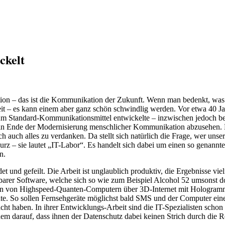
ckelt
on – das ist die Kommunikation der Zukunft. Wenn man bedenkt, was s
it – es kann einem aber ganz schön schwindlig werden. Vor etwa 40 Jah
um Standard-Kommunikationsmittel entwickelte – inzwischen jedoch bes
kein Ende der Modernisierung menschlicher Kommunikation abzusehen. D
lich auch alles zu verdanken. Da stellt sich natürlich die Frage, wer
rz – sie lautet „IT-Labor“. Es handelt sich dabei um einen so genannt
n.
et und gefeilt. Die Arbeit ist unglaublich produktiv, die Ergebnisse vi
gbarer Software, welche sich so wie zum Beispiel Alcohol 52 umsonst 
chen von Highspeed-Quanten-Computern über 3D-Internet mit Hologramm
eräte. So sollen Fernsehgeräte möglichst bald SMS und der Computer 
ben. In ihrer Entwicklungs-Arbeit sind die IT-Spezialisten schon rela
m darauf, dass ihnen der Datenschutz dabei keinen Strich durch die 