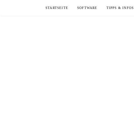
Skip
STARTSEITE
SOFTWARE
TIPPS & INFOS
to
content